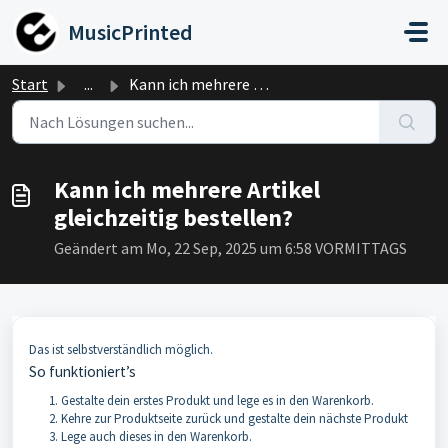
Zum hauptsächlichen Inhalt gehen
MusicPrinted
Start
...
Kann ich mehrere Artikel gleichzeitig bestellen?
Kann ich mehrere Artikel
gleichzeitig bestellen?
Geändert am Mo, 22 Sep, 2025 um 6:58 VORMITTAGS
Das ist selbstverständlich möglich.
So funktioniert’s
Gestalte dein erstes Produkt und lege es in den Warenkorb.
Kehre zur Produktseite zurück und gestalte dein nächste Produkt
Lege auch dieses in den Warenkorb.